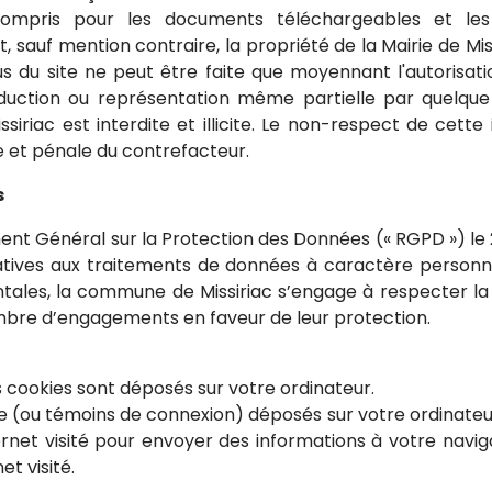
compris pour les documents téléchargeables et les 
, sauf mention contraire, la propriété de la Mairie de M
us du site ne peut être faite que moyennant l'autorisati
oduction ou représentation même partielle par quelque
siriac est interdite et illicite. Le non-respect de cette
e et pénale du contrefacteur.
s
nt Général sur la Protection des Données (« RGPD ») le 2
latives aux traitements de données à caractère personn
tales, la commune de Missiriac s’engage à respecter la
mbre d’engagements en faveur de leur protection.
s cookies sont déposés sur votre ordinateur.
te (ou témoins de connexion) déposés sur votre ordinateur l
internet visité pour envoyer des informations à votre nav
t visité.