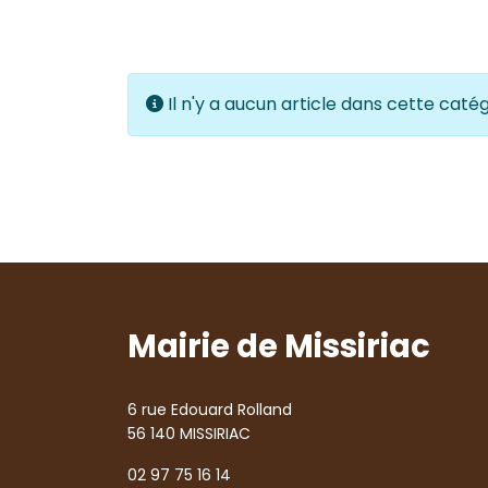
Info
Il n'y a aucun article dans cette caté
Mairie de Missiriac
6 rue Edouard Rolland
56 140 MISSIRIAC
02 97 75 16 14