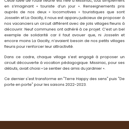
Cette idée de route fleurie est née à Missiriac, tout simplement
en s’imaginant « touriste d’un jour ». Renseignements pris
auprès de nos deux « locomotives » touristiques que sont
Josselin et La Gacilly, il nous est apparu judicieux de proposer à
nos vacanciers un circuit différent avec de jolis villages fleuris à
découvrir. Neuf communes ont adhéré à ce projet. C’est un bel
exemple de solidarité car il faut avouer que, ni Josselin et
encore moins La Gacilly, n’avaient besoin de nos petits villages
fleuris pour renforcer leur attractivité.
Dans ce cadre, chaque village s’est engagé à proposer un
circuit découverte à vocation pédagogique. Missiriac, pour ses
débuts, avait choisi « Le sentier des amis du jardinier ».
Ce dernier s'est transforme en "Terre Happy des sens" puis "De
porte en porte" pour les saisons 2022-2023.