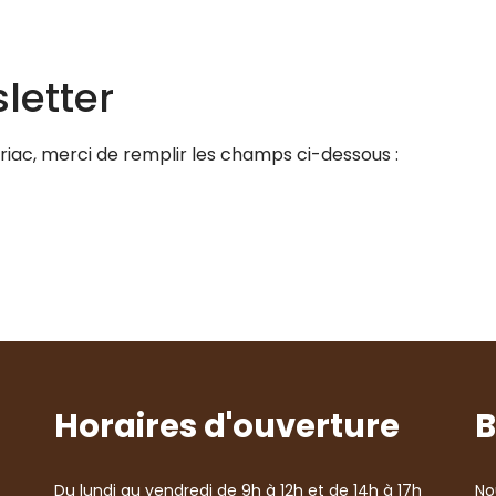
sletter
iriac, merci de remplir les champs ci-dessous :
Horaires d'ouverture
B
Du lundi au vendredi de 9h à 12h et de 14h à 17h
No